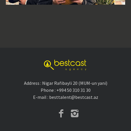
Address : Nigar Rəfibəyli 20 (MUM-un yani)
Phone : +994 50 310 31 30
E-mail : besttalent@bestcast.az