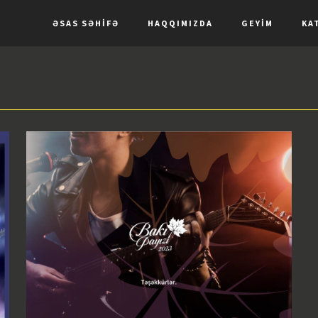
ƏSAS SƏHIFƏ
HAQQIMIZDA
GEYIM
KA