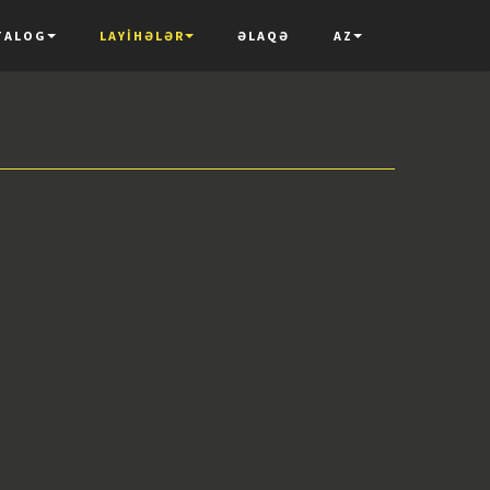
TALOG
LAYIHƏLƏR
ƏLAQƏ
AZ